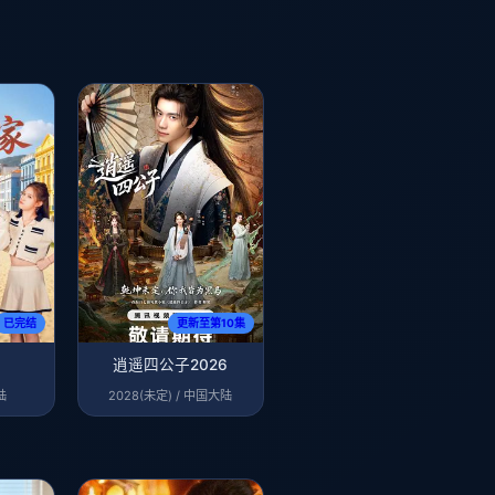
已完结
更新至第10集
逍遥四公子2026
陆
2028(未定) / 中国大陆