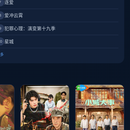
逐爱
7
爱冲云霄
8
犯罪心理：演变第十九季
9
星城
10
多