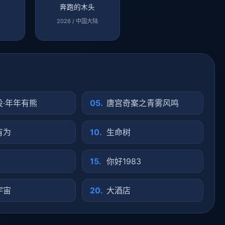
侠
奔跑的木头
2026 / 中国大陆
·年年有熊
05.
唐宫奇案之青雾风鸣
有为
10.
生命树
15.
你好1983
宇宙
20.
大酒店