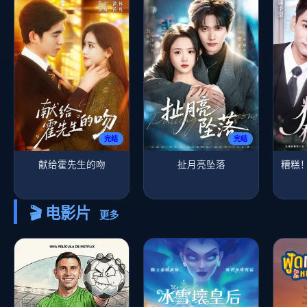
完结
完结
献给霍先生的吻
扯月亮坠落
糟糕
🎬 电影片
更多