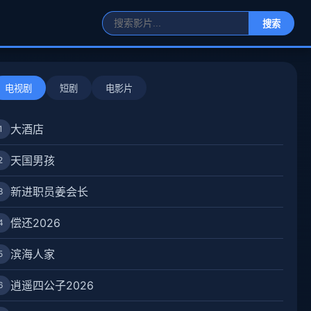
搜索
电视剧
短剧
电影片
大酒店
1
天国男孩
2
新进职员姜会长
3
偿还2026
4
滨海人家
5
逍遥四公子2026
6