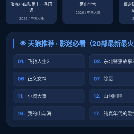
海底小纵队第十一季国
茅山学宫
绑定
语
2026 / 中国大陆
2026 / 中国大陆
🌟 天狼推荐 · 影迷必看（20部最新最
01.
飞驰人生3
02.
东北警察故事
06.
正义女神
07.
除恶
11.
小城大事
12.
山河回响
16.
我的山与海
17.
纯真年代的爱