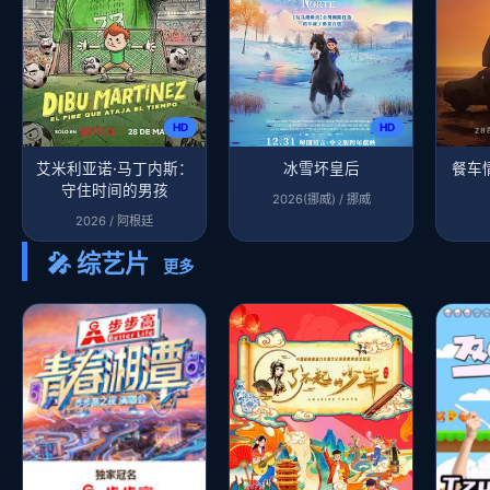
HD
HD
艾米利亚诺·马丁内斯：
冰雪坏皇后
餐车
守住时间的男孩
2026(挪威) / 挪威
2026 / 阿根廷
🎤 综艺片
更多