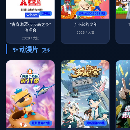
已完结
更新至20260531期
“青春湘潭·步步高之夜”
了不起的少年
演唱会
2026 / 大陆
2026 / 大陆
✨ 动漫片
更多
更新至第07集
更新至第08集