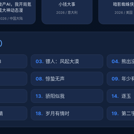
破产AI，我开局氪
小钱大事
暗影蜘蛛
成大神动态漫
2026 / 意大利
2026 / 美国
2026 / 中国大陆
火）
3
03.
镖人：风起大漠
04.
熊出没
08.
惊蛰无声
09.
年少
13.
骄阳似我
14.
逐玉
情
18.
岁月有情时
19.
第二