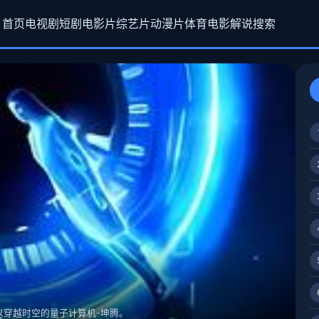
首页
电视剧
短剧
电影片
综艺片
动漫片
体育
电影解说
搜索
以穿越时空的量子计算机-坤腾。